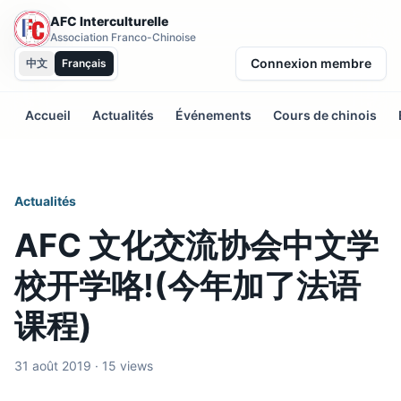
AFC Interculturelle
Association Franco-Chinoise
Connexion membre
中文
Français
Accueil
Actualités
Événements
Cours de chinois
Actualités
AFC 文化交流协会中文学
校开学咯!(今年加了法语
课程)
31 août 2019 · 15 views