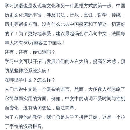
学习汉语也是发现新文化和另一种思维方式的第一步。中国
历史文化渊源丰富，涉及书法，音乐，烹饪，哲学，传统，
历史等诸多方面。没有什么比去中国探索和了解这一切更好
的了！为了更好地享受，建议最起码会讲几句中文，法国每
年大约有50万游客去中国哦！
还有，还有，你知道吗？
学习中文可以开拓与发展咱们的左右大脑，提高艺术感，预
防某些神经系统疾病！
在哪里学中文？怎么样？
人们常说中文是一个复杂的语言。然而，大多数人都忽略了
它简单而实用的方面。例如，中文中的动词不受时间与性别
而变化，没有动词变位，语法简单。
为了方便他的教学，我们总是从学习拼音开始，这是一个拉
丁字符的汉语拼音。