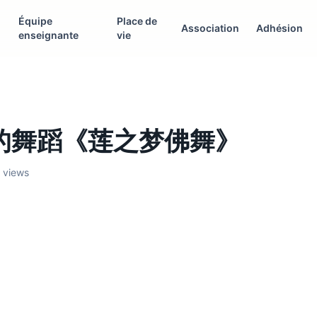
Équipe
Place de
Association
Adhésion
enseignante
vie
的舞蹈《莲之梦佛舞》
0 views