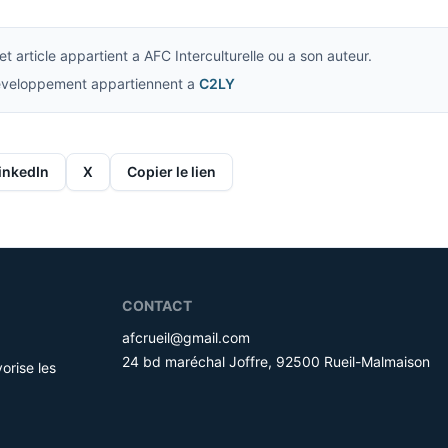
t article appartient a AFC Interculturelle ou a son auteur.
developpement appartiennent a
C2LY
inkedIn
X
Copier le lien
CONTACT
afcrueil@gmail.com
24 bd maréchal Joffre, 92500 Rueil-Malmaison
orise les