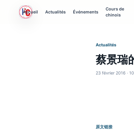
Cours de
AFC Interculturelle
Accueil
Actualités
Événements
chinois
Association Franco-Chinoise
Actualités
蔡景瑞
23 février 2016 · 1
原文链接