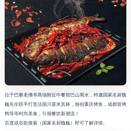
位于巴黎老佛爷商场附近中餐馆巴山蜀水，特邀国家名厨魏
巍先生联手打造法国川菜米其林，独创重庆烤鱼，成都冒烤
鸭等等时尚美食，引领餐饮新潮流！
百度或谷歌搜索（国家名厨魏巍）即可了解详情。