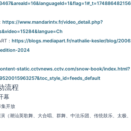
3467&areaId=16&languageId=1&flag=1#_t=17488648215
：
https://www.mandarintv.fr/video_detail.php?
tes&video=15284&langue=Ch
ART：
https://blogs.mediapart.fr/nathalie-kesler/blog/2006
edition-2024
content-static.cctvnews.cctv.com/snow-book/index.html?
9520015963257&toc_style_id=feeds_default
动流程
开幕
市集开放
文化展演（潮汕英歌舞、大合唱、群舞、中法乐团、传统鼓乐、太极