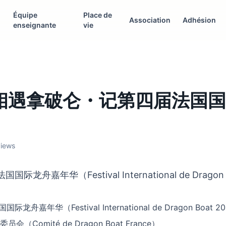
Équipe
Place de
Association
Adhésion
enseignante
vie
相遇拿破仑・记第四届法国国
views
国际龙舟嘉年华（Festival International de Dragon 
际龙舟嘉年华（Festival International de Dragon Boat 2
会（Comité de Dragon Boat France）