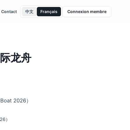
Contact
中文
Français
Connexion membre
际龙舟
Boat 2026）
026）