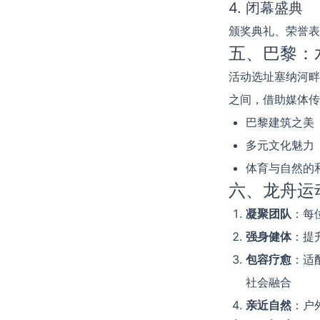
4. 闭幕盛典
颁奖典礼、荣誉表
五、巴黎：
活动选址塞纳河畔
之间，借助媒体传
巴黎建筑之美
多元文化魅力
体育与自然的
六、龙舟运
凝聚团队
：每
强身健体
：提
包容疗愈
：适
社会融合
亲近自然
：户