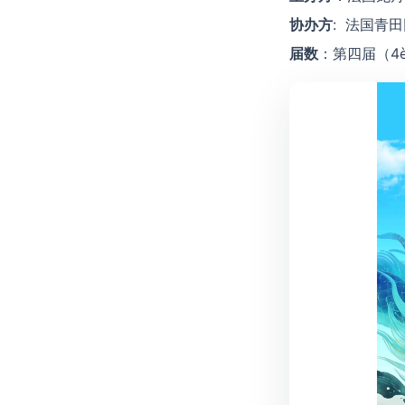
协办方
: 法国青
届数
：第四届（4èm