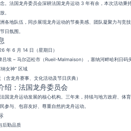
念。法国龙舟委员会深耕法国龙舟运动 3 年有余，本次活动秉
放。
洲各地队伍，同步展现龙舟运动的节奏美感、团队凝聚力与竞技
节日氛围。
息
26 年 6 月 14 日（星期日）
吕埃 – 马尔迈松市（Rueil-Malmaison），塞纳河畔哈利日码头（
“塞纳女神” 区域
 天（含龙舟赛事、文化活动及节日庆典）
介绍：法国龙舟委员会
法国龙舟运动发展的核心机构。三年来，持续与地方政府、体育
民参与、包容友好、尊重自然的龙舟运动。
标
与后勤品质