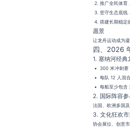
推广全民体育
坚守生态底线
搭建长期稳定
愿景
让龙舟运动成为凝
四、2026
1. 塞纳河经
300 米冲刺
每队 12 人
每船至少包含 
2. 国际阵容参
法国、欧洲多国及
3. 文化狂欢
协会展位、创意市