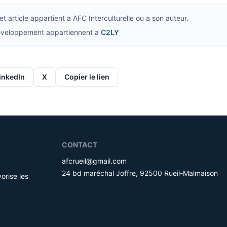
t article appartient a AFC Interculturelle ou a son auteur.
developpement appartiennent a
C2LY
inkedIn
X
Copier le lien
CONTACT
afcrueil@gmail.com
24 bd maréchal Joffre, 92500 Rueil-Malmaison
orise les