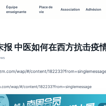
Équipe
Place de
Association
Adhésion
enseignante
vie
末报 中医如何在西方抗击疫
iews
fzm.com/wap/#/content/182233?from=singlemessag
zm.com/wap/#/content/182233?from=singlemessage