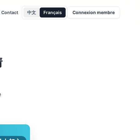
Contact
中文
Français
Connexion membre
情
e