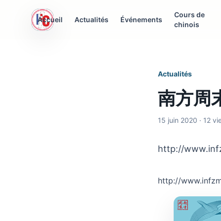
Cours de
AFC Interculturelle
Accueil
Actualités
Événements
chinois
Association Franco-Chinoise
Actualités
南方周
15 juin 2020 · 12 v
http://www.in
http://www.inf