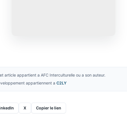
t article appartient a AFC Interculturelle ou a son auteur.
developpement appartiennent a
C2LY
inkedIn
X
Copier le lien