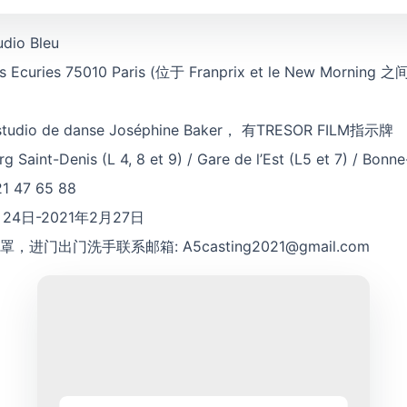
io Bleu
ites Ecuries 75010 Paris (位于 Franprix et le New Mor
io de danse Joséphine Baker， 有TRESOR FILM指示牌
g Saint-Denis (L 4, 8 et 9) / Gare de l’Est (L5 et 7) / Bonn
47 65 88
24日-2021年2月27日
罩，进门出门洗手联系邮箱:
A5casting2021@gmail.com