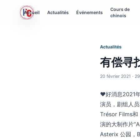
Cours de
AFC Interculturelle
Accueil
Actualités
Événements
chinois
Association Franco-Chinoise
Actualités
有偿寻找群
20 février 2021 · 2
♥好消息2021
演员，剧组人员
Trésor Films
演的大制作片“
Asterix 公