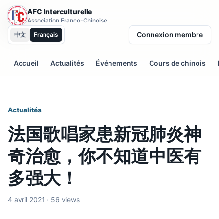
AFC Interculturelle
Association Franco-Chinoise
Connexion membre
中文
Français
Accueil
Actualités
Événements
Cours de chinois
Actualités
法国歌唱家患新冠肺炎神
奇治愈，你不知道中医有
多强大！
4 avril 2021 · 56 views