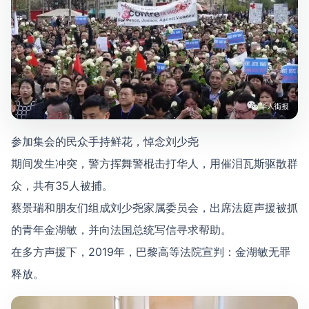
参加集会的民众手持鲜花，悼念刘少尧
期间发生冲突，警方挥舞警棍击打华人，用催泪瓦斯驱散群
众，共有35人被捕。
蔡景瑞和朋友们组成刘少尧家属委员会，出席法庭声援被抓
的青年金湖敏，并向法国总统写信寻求帮助。
在多方声援下，2019年，巴黎高等法院宣判：金湖敏无罪
释放。