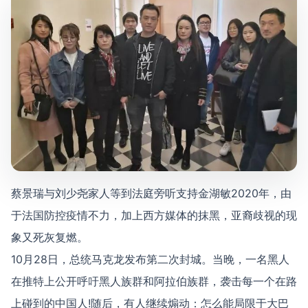
蔡景瑞与刘少尧家人等到法庭旁听支持金湖敏2020年，由
于法国防控疫情不力，加上西方媒体的抹黑，亚裔歧视的现
象又死灰复燃。
10月28日，总统马克龙发布第二次封城。当晚，一名黑人
在推特上公开呼吁黑人族群和阿拉伯族群，袭击每一个在路
上碰到的中国人!随后，有人继续煽动：怎么能局限于大巴