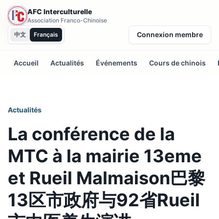
AFC Interculturelle
Association Franco-Chinoise
Connexion membre
中文
Français
Accueil
Actualités
Événements
Cours de chinois
Actualités
La conférence de la
MTC à la mairie 13eme
et Rueil Malmaison巴黎
13区市政府与92省Rueil