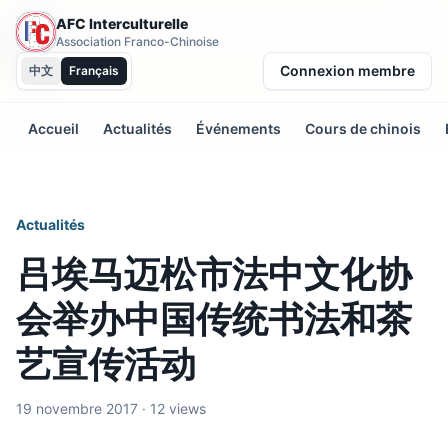
AFC Interculturelle
Association Franco-Chinoise
Connexion membre
中文
Français
Accueil
Actualités
Événements
Cours de chinois
Actualités
吕埃马迈松市法中文化协
会举办中国传统书法和茶
艺宣传活动
19 novembre 2017 · 12 views