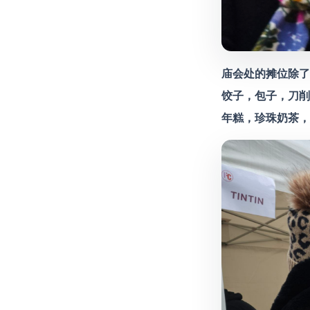
庙会处的摊位除了
饺子，包子，刀削
年糕，珍珠奶茶，