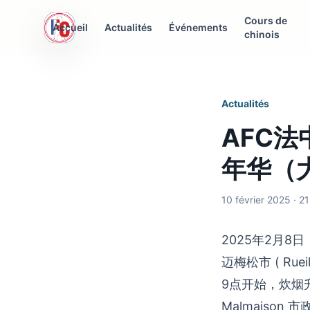
Cours de
AFC Interculturelle
Accueil
Actualités
Événements
chinois
Association Franco-Chinoise
Actualités
AFC
年华（大巴
10 février 2025 · 2
2025年2月8
迈梅松市 ( Ru
9点开始，炊烟升起
Malmaiso