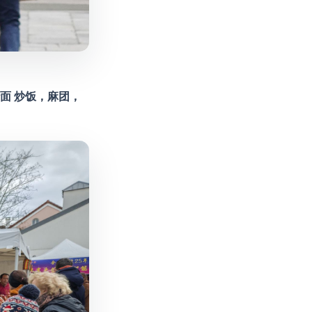
面 炒饭，麻团，