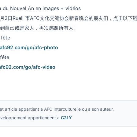
la du Nouvel An en images + vidéos
2月2日Rueil 市AFC文化交流协会新春晚会的朋友们，点击以
到自己或是家人，再次感谢所有人!
 fête
/afc92.com/go/afc-photo
fête
/afc92.com/go/afc-video
t article appartient a AFC Interculturelle ou a son auteur.
developpement appartiennent a
C2LY