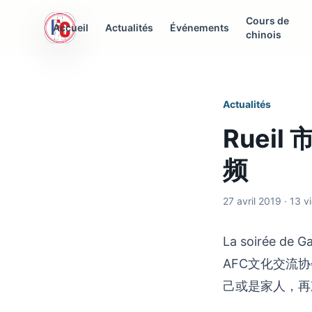
Cours de
AFC Interculturelle
Accueil
Actualités
Événements
chinois
Association Franco-Chinoise
Actualités
Ruei
频
27 avril 2019 · 13 v
La soirée de 
AFC文化交流
己或是家人，再次感谢