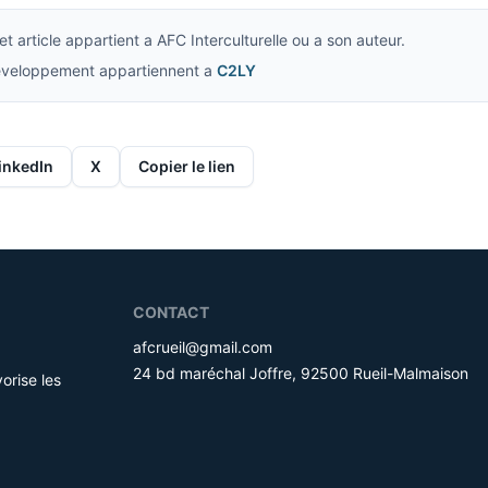
t article appartient a AFC Interculturelle ou a son auteur.
developpement appartiennent a
C2LY
inkedIn
X
Copier le lien
CONTACT
afcrueil@gmail.com
24 bd maréchal Joffre, 92500 Rueil-Malmaison
orise les