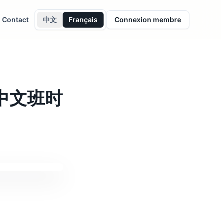
Contact
中文
Français
Connexion membre
9中文班时