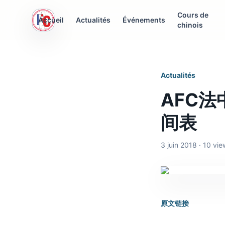
Cours de
AFC Interculturelle
Accueil
Actualités
Événements
chinois
Association Franco-Chinoise
Actualités
AFC法
间表
3 juin 2018 · 10 vi
原文链接