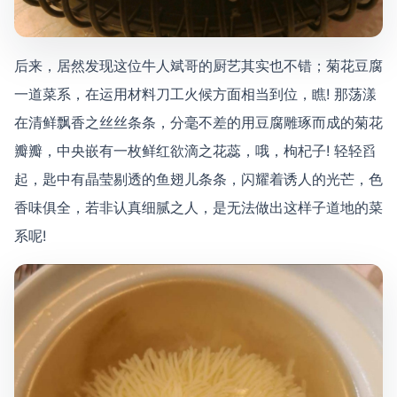
后来，居然发现这位牛人斌哥的厨艺其实也不错；菊花豆腐
一道菜系，在运用材料刀工火候方面相当到位，瞧! 那荡漾
在清鲜飘香之丝丝条条，分毫不差的用豆腐雕琢而成的菊花
瓣瓣，中央嵌有一枚鲜红欲滴之花蕊，哦，枸杞子! 轻轻舀
起，匙中有晶莹剔透的鱼翅儿条条，闪耀着诱人的光芒，色
香味俱全，若非认真细腻之人，是无法做出这样子道地的菜
系呢!