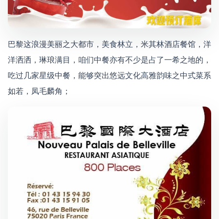
巴黎这浪漫美丽之大都市，美食林立，米其林酒店餐馆，洋
洋洒洒，琳琅满目，咱们中餐亦有不少是占了一希之地的，
吃过几家星级中餐，能够突出悠远文化高雅韵味之中式菜系
如若，凤毛麟角；