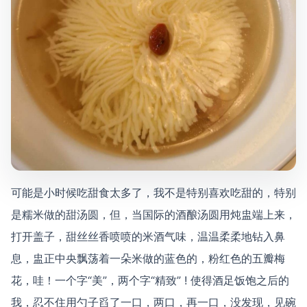
可能是小时候吃甜食太多了，我不是特别喜欢吃甜的，特别
是糯米做的甜汤圆，但，当国际的酒酿汤圆用炖盅端上来，
打开盖子，甜丝丝香喷喷的米酒气味，温温柔柔地钻入鼻
息，盅正中央飘荡着一朵米做的蓝色的，粉红色的五瓣梅
花，哇！一个字“美”，两个字“精致” ! 使得酒足饭饱之后的
我，忍不住用勺子舀了一口，两口，再一口，没发现，见碗