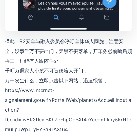
借此，93安全与融入委员会呼吁全体华人同胞，注意安
全，没事千万不要出门，天黑不要落单，开车务必前瞻后顾
再三，杜绝有人跟随住处，
千叮万嘱家人小孩不可随便给人开门，
万一发生什么，立即点击以下网站，迅速报警，
https://www.internet-
signalement.gouv.fr/PortailWeb/planets/Accueil!input.a
ction?
fbclid=IwAR3tIeiaBKhZeFhpGpBXt4nYcepoRImy5krH1o
muLpJWpJTyEYSa91AXt64