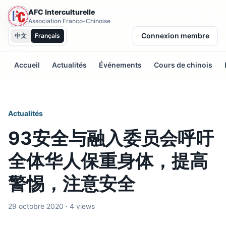
AFC Interculturelle
Association Franco-Chinoise
Connexion membre
中文
Français
Accueil
Actualités
Événements
Cours de chinois
Actualités
93安全与融入委员会呼吁
全体华人保重身体，提高
警惕，注意安全
29 octobre 2020 · 4 views