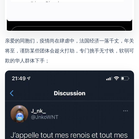
亲爱的同胞们，疫情尚在肆虐中，法国经济一落千丈，年关
将至，谨防某些团体会趁火打劫，专门挑手无寸铁，软弱可
欺的华人群体下手；