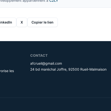
developpement appartiennent a
C2LY
inkedIn
X
Copier le lien
CONTACT
afcrueil@gmail.com
24 bd maréchal Joffre, 92500 Rueil-Malmaison
orise les