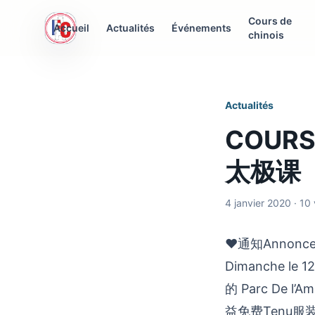
Cours de
AFC Interculturelle
Accueil
Actualités
Événements
chinois
Association Franco-Chinoise
Actualités
COURS 
太极课
4 janvier 2020 · 10
♥通知Annonce 
Dimanche le 
的 Parc De l’A
益免费Tenu服装要求