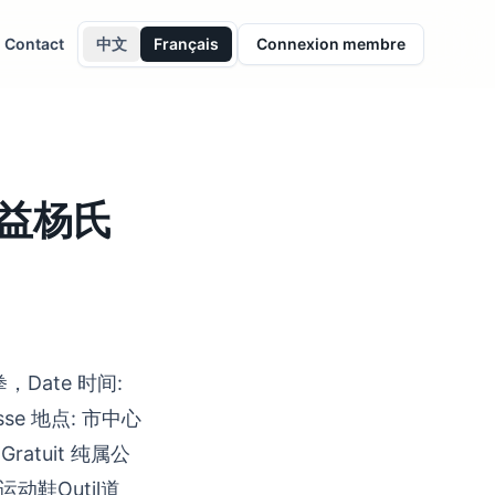
Contact
中文
Français
Connexion membre
il公益杨氏
极拳，Date 时间:
resse 地点: 市中心
用:Gratuit 纯属公
，运动鞋Outil道