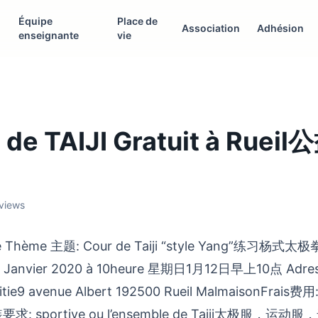
Équipe
Place de
Association
Adhésion
enseignante
vie
de TAIJI Gratuit à Rue
 views
Thème 主题: Cour de Taiji “style Yang”练习杨式太
12 Janvier 2020 à 10heure 星期日1月12日早上10点 Ad
mitie9 avenue Albert 192500 Rueil MalmaisonFrais费
: sportive ou l’ensemble de Taiji太极服，运动服