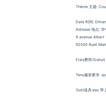
Thème 主题: Cou
Date 时间: Dima
Adresse 地点: 市中
9 avenue Albert 
92500 Rueil Mal
Frais费用:Grat
Tenu服装要求: sp
Outil道具:eau