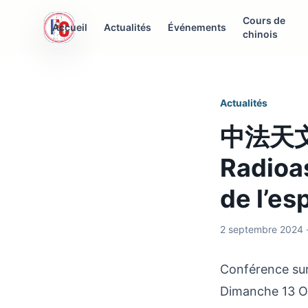
Cours de
AFC Interculturelle
Accueil
Actualités
Événements
chinois
Association Franco-Chinoise
Actualités
中法天文学
Radioa
de l’es
2 septembre 2024 ·
Conférence s
Dimanche 13 O