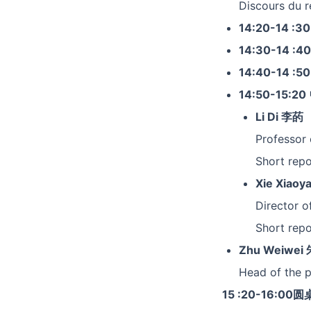
Discours du r
14:20-14
:3
14:30-14
:4
14:40-14
:50
14:50-15:20
Li Di
李
菂
Professor 
Short repo
Xie Xiaoy
Director o
Short repo
Zhu Weiwei
Head of the p
15
:20-16:00