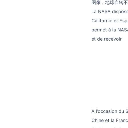
图像，地球自转不
La NASA dispose 
Californie et Es
permet à la NASA
et de recevoir
A l’occasion du 6
Chine et la Franc