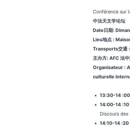
Conférence sur l
中法天文学论坛
Date
日期
: Dima
Lieu
地点
: Mais
Transports
交通
主办方
:
AFC 
Organisateur
:
A
culturelle inter
13:30-14
:0
14:00-14
:
Discours des 
14:10-14
:2