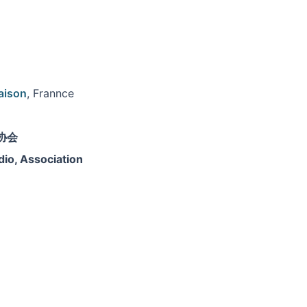
aison
, Frannce
协会
dio,
Association