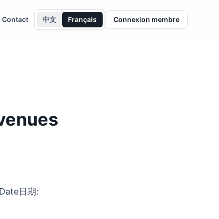
Contact
中文
Français
Connexion membre
 venues
 Date日期: