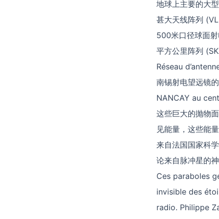
地球上主要的大型射电望远
甚大天线阵列 (VLA)：位
500米口径球面射电望远镜
平方公里阵列 (
Réseau d’antenne
南锡射电望远镜的低频阵列
NANCAY au centr
这些巨大的抛物面
见能量，这些能量
来自法国国家科学研究
论来自脉冲星的神
Ces paraboles gé
invisible des ét
radio. Philippe 