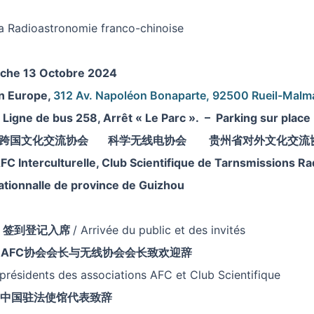
a Radioastronomie franco-chinoise
nche 13 Octobre 2024
on
Europe,
312 Av. Napoléon Bonaparte, 92500 Rueil-Malm
: Ligne de bus 258, Arrêt « Le Parc ». – Parking sur place
法中跨国文化交流协会
科学无线电协会 贵州省对外文化交流
FC Interculturelle, Club Scientifique de Tarnsmissions Ra
nationnalle de province de Guizhou
0
签到登记入席
/ Arrivée du public et des invités
10 AFC协会会长与无线协会会长致欢迎辞
présidents des associations AFC et Club Scientifique
0 中国驻法使馆代表致辞