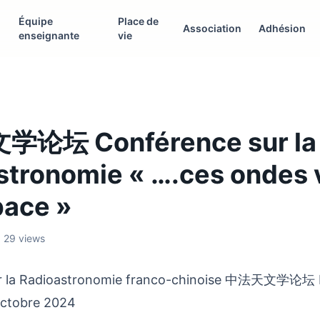
Équipe
Place de
Association
Adhésion
enseignante
vie
论坛 Conférence sur la
stronomie « ….ces ondes
pace »
 29 views
ur la Radioastronomie franco-chinoise 中法天文学论坛
ctobre 2024