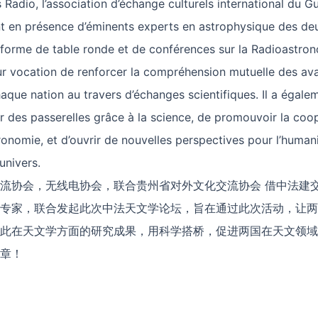
 Radio, l’association d’échange culturels international du G
t en présence d’éminents experts en astrophysique des de
orme de table ronde et de conférences sur la Radioastron
r vocation de renforcer la compréhension mutuelle des av
que nation au travers d’échanges scientifiques. Il a égale
r des passerelles grâce à la science, de promouvoir la coo
ronomie, et d’ouvrir de nouvelles perspectives pour l’human
’univers.
交流协会，无线电协会，联合贵州省对外文化交流协会 借中法建交
专家，联合发起此次中法天文学论坛，旨在通过此次活动，让两
此在天文学方面的研究成果，用科学搭桥，促进两国在天文领域
章！