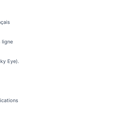
nçais
 ligne
Sky Eye).
ications