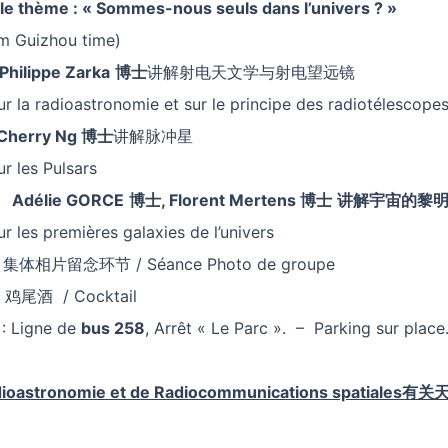
 le thème
:
«
Sommes-nous seuls dans l’univers
?
»
pm Guizhou time)
Philippe Zarka
博士
讲解射电天文学与射电望远镜
r la radioastronomie et sur le principe des radiotélescope
Cherry Ng
博士
讲解脉冲星
r les Pulsars
Adélie GORCE
博士
,
Florent Mertens
博士
讲解宇宙的黎
r les premières galaxies de l’univers
集体相片留念环节 / Séance Photo de groupe
鸡尾酒 / Cocktail
 : Ligne de
bus 258
, Arrêt « Le Parc ». – Parking sur place
ioastronomie et de Radiocommunications spatiales
有关