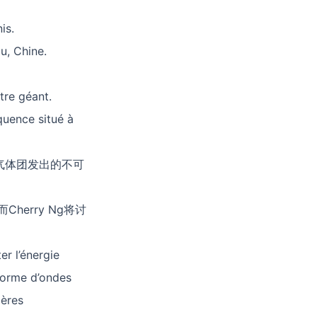
is.
 Chine.
tre géant.
nce situé à
气体团发出的不可
herry Ng将讨
r l’énergie
 forme d’ondes
ières