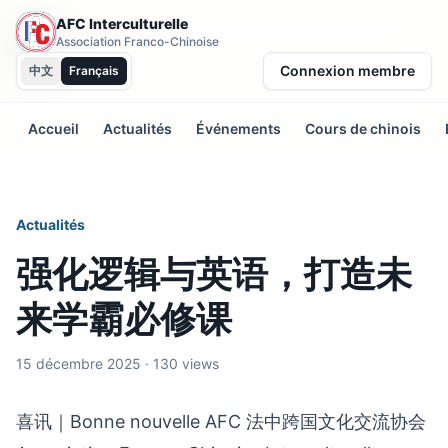
AFC Interculturelle
Association Franco-Chinoise
Connexion membre
中文
Français
Accueil
Actualités
Événements
Cours de chinois
Actualités
强化逻辑与英语，打造未
来学霸必修课
15 décembre 2025 · 130 views
喜讯｜Bonne nouvelle AFC 法中跨国文化交流协会