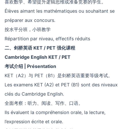
喜欢数学、希望提升逻辑思维或准备竞赛的学生。
Élèves aimant les mathématiques ou souhaitant se
préparer aux concours.
按水平分班，小班教学
Répartition par niveau, effectifs réduits
二、剑桥英语
KET / PET
强化课程
Cambridge English KET / PET
考试介绍
| Présentation
KET（A2）与 PET（B1）是剑桥英语重要等级考试。
Les examens KET (A2) et PET (B1) sont des niveaux
clés du Cambridge English.
全面考察：听力、阅读、写作、口语。
Ils évaluent la compréhension orale, la lecture,
l’expression écrite et orale.