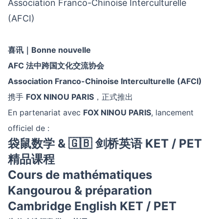
Association Franco-Chinoise Interculturelle
(AFCI)
喜讯｜
Bonne nouvelle
AFC
法中跨国文化交流协会
Association Franco-Chinoise Interculturelle (AFCI)
携手
FOX NINOU PARIS
，正式推出
En partenariat avec
FOX NINOU PARIS
, lancement
officiel de :
袋鼠数学
&
🇬🇧
剑桥英语
KET / PET
精品课程
Cours de mathématiques
Kangourou & préparation
Cambridge English KET / PET