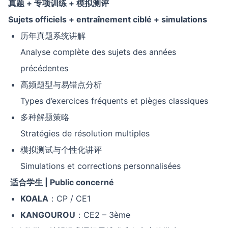
真题
+
专项训练
+
模拟测评
Sujets officiels + entraînement ciblé + simulations
历年真题系统讲解
Analyse complète des sujets des années
précédentes
高频题型与易错点分析
Types d’exercices fréquents et pièges classiques
多种解题策略
Stratégies de résolution multiples
模拟测试与个性化讲评
Simulations et corrections personnalisées
适合学生
| Public concerné
KOALA
：CP / CE1
KANGOUROU
：CE2 – 3ème