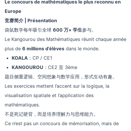
Le concours de mathématiques le plus reconnu en
Europe
竞赛简介
| Présentation
袋鼠数学每年吸引全球
600
万
+
学生
参与。
Le Kangourou des Mathématiques réunit chaque année
plus de
6 millions d’élèves
dans le monde.
KOALA
：CP / CE1
KANGOUROU
：CE2 至 3ème
题目侧重逻辑、空间想象与数学应用，形式生动有趣。
Les exercices mettent l’accent sur la logique, la
visualisation spatiale et l’application des
mathématiques.
不是死记硬背，而是培养理解力与思维能力。
Ce n’est pas un concours de mémorisation, mais de