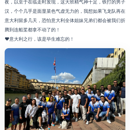
夜，以至于在临走时发现，这大班精气神十足，铁打的男子
汉，个个几乎是面显菜色气虚无力的，我想如果飞龙队再在
意大利留多几天，恐怕意大利全体姐妹兄弟们都会被我们折
腾到连船桨都拿不动了的！
♥意大利之行，该是毕生难忘的！