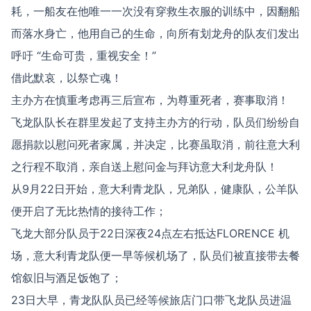
耗，一船友在他唯一一次没有穿救生衣服的训练中，因翻船
而落水身亡，他用自己的生命，向所有划龙舟的队友们发出
呼吁 “生命可贵，重视安全！”
借此默哀，以祭亡魂！
主办方在慎重考虑再三后宣布，为尊重死者，赛事取消！
飞龙队队长在群里发起了支持主办方的行动，队员们纷纷自
愿捐款以慰问死者家属，并决定，比赛虽取消，前往意大利
之行程不取消，亲自送上慰问金与拜访意大利龙舟队！
从9月22日开始，意大利青龙队，兄弟队，健康队，公羊队
便开启了无比热情的接待工作；
飞龙大部分队员于22日深夜24点左右抵达FLORENCE 机
场，意大利青龙队便一早等候机场了，队员们被直接带去餐
馆叙旧与酒足饭饱了；
23日大早，青龙队队员已经等候旅店门口带飞龙队员进温