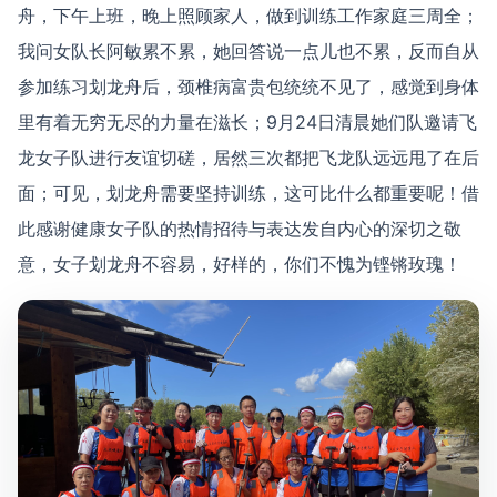
舟，下午上班，晚上照顾家人，做到训练工作家庭三周全；
我问女队长阿敏累不累，她回答说一点儿也不累，反而自从
参加练习划龙舟后，颈椎病富贵包统统不见了，感觉到身体
里有着无穷无尽的力量在滋长；9月24日清晨她们队邀请飞
龙女子队进行友谊切磋，居然三次都把飞龙队远远甩了在后
面；可见，划龙舟需要坚持训练，这可比什么都重要呢！借
此感谢健康女子队的热情招待与表达发自内心的深切之敬
意，女子划龙舟不容易，好样的，你们不愧为铿锵玫瑰！