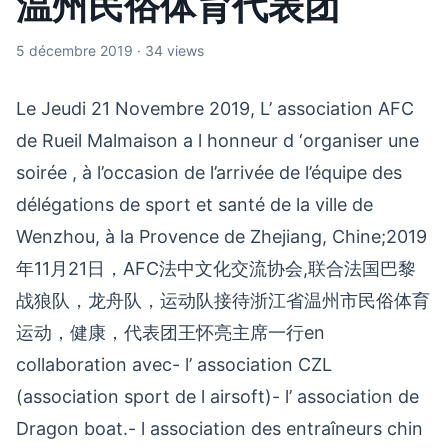
温州民俗体育代表团
5 décembre 2019 · 34 views
Le Jeudi 21 Novembre 2019, L’ association AFC
de Rueil Malmaison a l honneur d ‘organiser une
soirée , à l’occasion de l’arrivée de l’équipe des
délégations de sport et santé de la ville de
Wenzhou, à la Provence de Zhejiang, Chine;2019
年11月21日，AFC法中文化交流协会,联合法国巴黎
战狼队，龙舟队，运动队接待浙江省温州市民俗体育
运动，健康，代表团王怀亮主席一行en
collaboration avec- l’ association CZL
(association sport de l airsoft)- l’ association de
Dragon boat.- l association des entraîneurs chin