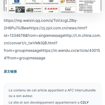
https://mp.weixin.qq.com/s/ToVzcgLZBq-
2H6Pu7iUBewhttps://zj.zjol.com.cn/news.html?
id=1334678&from=singlemessagehttp://t.m.china.com.
cn/convert/c_twVMkIQB.html?
from=groupmessagehttps://m.wendu.cn/article/43015
4?from=groupmessage
原文链接
Le contenu de cet article appartient a AFC Interculturelle
ou a son auteur.
Le site et son developpement appartiennent a
C2LY