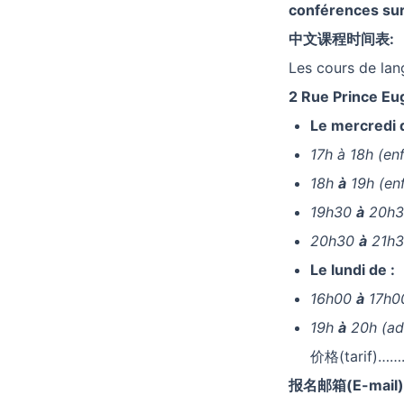
conférences sur 
中文课程时间表:
Les cours de lan
2 Rue Prince E
Le mercredi d
17h à 18h (en
18h
à
19h (en
19h30
à
20h30
20h30
à
21h30
Le lundi de :
16h00
à
17h00
19h
à
20h (ad
价格(tarif)………
报名邮箱(E-mail)