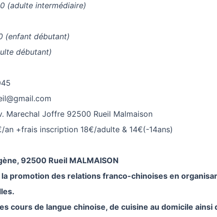
 (adulte intermédiaire)
 (enfant débutant)
ulte débutant)
045
eil@gmail.com
Marechal Joffre 92500 Rueil Malmaison
n +frais inscription 18€/adulte & 14€(-14ans)
ugène, 92500 Rueil MALMAISON
 la promotion des relations franco-chinoises en organisa
lles.
s cours de langue chinoise, de cuisine au domicile ainsi