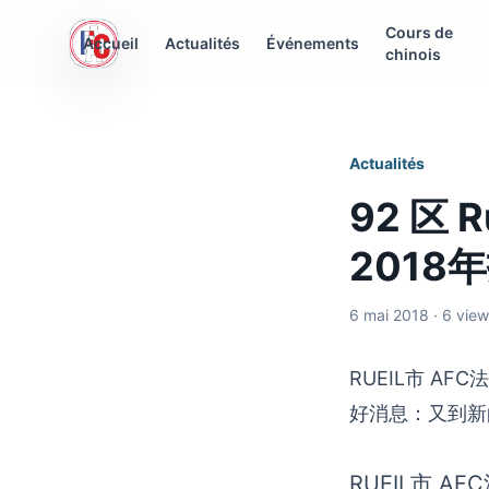
Cours de
AFC Interculturelle
Accueil
Actualités
Événements
chinois
Association Franco-Chinoise
Actualités
92 区 
2018
6 mai 2018 · 6 vie
RUEIL市 AFC法
好消息：又到新
RUEIL市 A