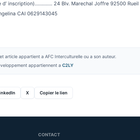
 d’ inscription)…………. 24 Blv. Marechal Joffre 92500 Ruei
gelina CAI 0629143045
t article appartient a AFC Interculturelle ou a son auteur.
developpement appartiennent a
C2LY
inkedIn
X
Copier le lien
CONTACT