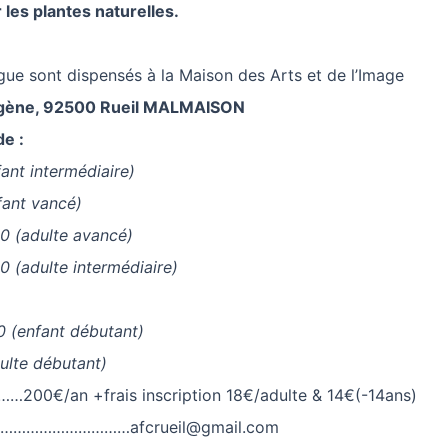
les plantes naturelles.
gue sont dispensés à la Maison des Arts et de l’Image
ugène, 92500 Rueil MALMAISON
e :
fant intermédiaire)
fant vancé)
 (adulte avancé)
 (adulte intermédiaire)
 (enfant débutant)
ulte débutant)
…200€/an +frais inscription 18€/adulte & 14€(-14ans)
…………………………
afcrueil@gmail.com