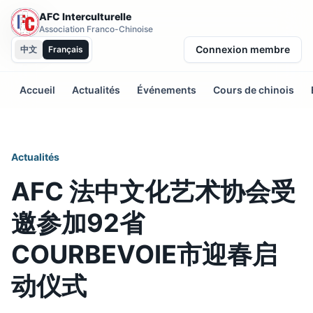
AFC Interculturelle
Association Franco-Chinoise
Connexion membre
中文
Français
Accueil
Actualités
Événements
Cours de chinois
Actualités
AFC 法中文化艺术协会受
邀参加92省
COURBEVOIE市迎春启
动仪式