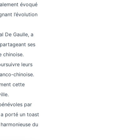
également évoqué
gnant l’évolution
l De Gaulle, a
, partageant ses
e chinoise.
ursuivre leurs
ranco-chinoise.
ement cette
lle.
 bénévoles par
 a porté un toast
et harmonieuse du