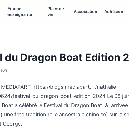
Équipe
Place de
Association
Adhésion
enseignante
vie
l du Dragon Boat Edition 
views
z MEDIAPART https://blogs.mediapart.fr/nathalie-
0624/festival-du-dragon-boat-edition-2024 Le 08 jui
oat a célébré le Festival du Dragon Boat, à l’arrivée 
ne fête traditionnelle ancestrale chinoise) sur la sein
nt George,