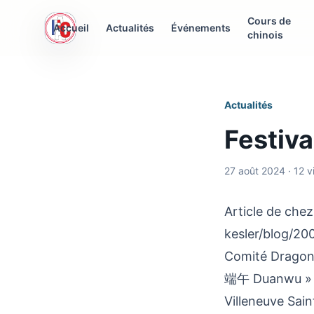
Cours de
AFC Interculturelle
Accueil
Actualités
Événements
chinois
Association Franco-Chinoise
Actualités
Festiva
27 août 2024 · 12 
Article de che
kesler/blog/20
Comité Dragon B
端午 Duanwu » ( u
Villeneuve Sai