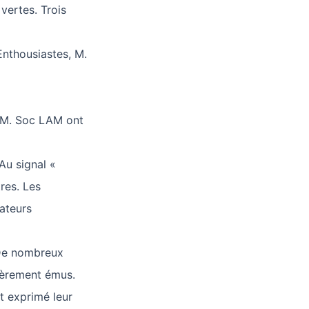
vertes. Trois
Enthousiastes, M.
t M. Soc LAM ont
Au signal «
tres. Les
tateurs
 De nombreux
lièrement émus.
t exprimé leur