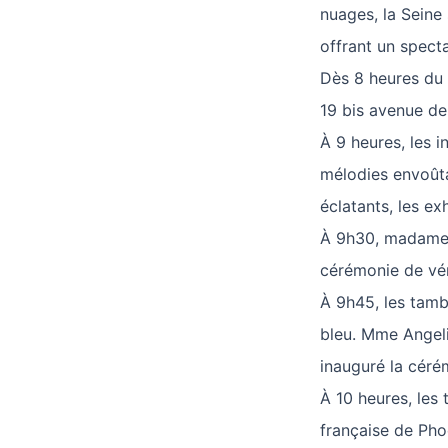
nuages, la Seine
offrant un specta
Dès 8 heures du m
19 bis avenue de
À 9 heures, les 
mélodies envoûta
éclatants, les ex
À 9h30, madame A
cérémonie de vén
À 9h45, les tambo
bleu. Mme Angeli
inauguré la céré
À 10 heures, les 
française de Phoe