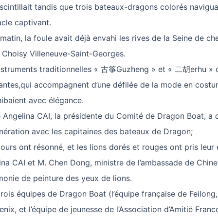
 scintillait tandis que trois bateaux-dragons colorés navig
cle captivant.
atin, la foule avait déjà envahi les rives de la Seine de ch
 Choisy Villeneuve-Saint-Georges.
instruments traditionnelles « 古筝Guzheng » et « 二胡erhu » d
ntes,qui accompagnent d’une défilée de la mode en costum
hibaient avec élégance.
ngelina CAI, la présidente du Comité de Dragon Boat, a di
ération avec les capitaines des bateaux de Dragon;
urs ont résonné, et les lions dorés et rouges ont pris leur 
na CAI et M. Chen Dong, ministre de l’ambassade de Chine
monie de peinture des yeux de lions.
trois équipes de Dragon Boat (l’équipe française de Feilong,
nix, et l’équipe de jeunesse de l’Association d’Amitié Fran