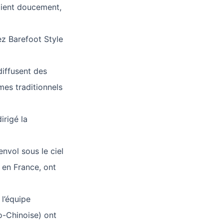
uaient doucement,
ez Barefoot Style
iffusent des
es traditionnels
rigé la
envol sous le ciel
 en France, ont
 l’équipe
co-Chinoise) ont