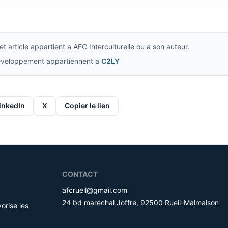
t article appartient a AFC Interculturelle ou a son auteur.
developpement appartiennent a
C2LY
inkedIn
X
Copier le lien
CONTACT
afcrueil@gmail.com
24 bd maréchal Joffre, 92500 Rueil-Malmaison
orise les