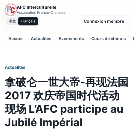
AFC Interculturelle
Association Franco-Chinoise
Connexion membre
中文
Français
Accueil
Actualités
Événements
Cours de chinois
Actualités
拿破仑一世大帝-再现法国
2017 欢庆帝国时代活动
现场 L’AFC participe au
Jubilé Impérial