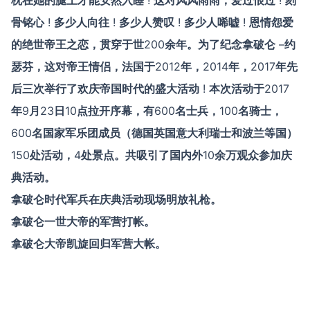
枕在她的腿上才能安然入睡
!
这对风风雨雨，爱过恨过
!
刻
骨铭心
!
多少人向往
!
多少人赞叹
!
多少人唏嘘
!
恩情怨爱
的绝世帝王之恋，贯穿于世
200
余年。为了纪念拿破仑
–
约
瑟芬，这对帝王情侣，法国于
2012
年，
2014
年，
2017
年先
后三次举行了欢庆帝国时代的盛大活动
!
本次活动于
2017
年
9
月
23
日
10
点拉开序幕，有
600
名士兵，
100
名骑士，
600
名国家军乐团成员（德国英国意大利瑞士和波兰等国）
150
处活动，
4
处景点。共吸引了国内外
10
余万观众参加庆
典活动。
拿破仑时代军兵在庆典活动现场明放礼枪。
拿破仑一世大帝的军营打帐。
拿破仑大帝凯旋回归军营大帐。