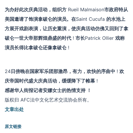
为办好此次庆典活动，组织方
Rueil Malmaison
市政府特从
美国邀请了饰演拿破仑的演员。在
Saint Cucufa
的水池上
方展开戏剧表演，让历史重演，使庆典活动仿佛又回到了拿
破仑一世大帝那辉煌鼎盛的时代
!
市长
Patrick Ollier
戏称
演员长得比拿破仑还像拿破仑
!
24
日傍晚在国家军乐团那激昂，有力，欢快的序曲中
!
欢
庆帝国时代盛大庆典活动，缓缓降下了帷幕
!
感谢华人街报记者安娜女士的热情支持 ！
版权归 AFC法中文化艺术交流协会所有。
文章出处
原文链接