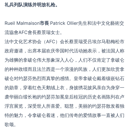
礼兵列队演练并明放礼枪。
Rueil Malmaison
市長
Patrick Ollier先生和法中文化藝術交
流協會AFC會長蔡景瑞女士。
法中文化艺术协会（AFC）会长蔡景瑞受吕埃尔马勒梅松市
政府邀请，出席本届欢庆帝国时代活动她表示，被法国人称
为雄狮的拿破仑伟大形象深入人心，人们不仅肯定了拿破仑
的种种政绩而且法兰西是一个浪漫的民族，人们更加欣赏拿
破仑对约瑟芬热烈而真挚的感情。皇帝拿破仑戴着镶嵌钻石
的勋章，穿着红色天鹅绒上衣，身披绣花披风亲自为身穿一
袭华丽白缎长袍的约瑟芬加冕皇后桂冠的历史名画陈列在卢
浮宫展览，深受世人所喜爱。聪慧，美丽的约瑟芬散发着独
特的魅力，令拿破仑着迷，他们传奇的爱情故事一直被人们
歌颂。