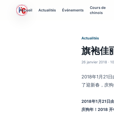
Cours de
AFC Interculturelle
Accueil
Actualités
Événements
chinois
Association Franco-Chinoise
Actualités
旗袍佳丽
26 janvier 2018 · 1
2018年1月2
了迎新春，庆狗年
2018年1月2
庆狗年！2018 