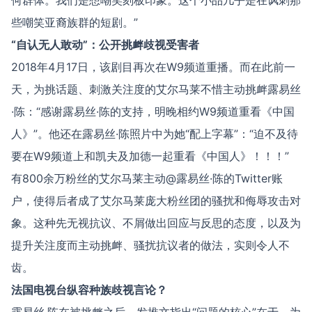
何群体。我们是想嘲笑刻板印象。这个小品几乎是在讽刺那
些嘲笑亚裔族群的短剧。”
“
自认无人敢动
”
：公开挑衅歧视受害者
2018年4月17日，该剧目再次在W9频道重播。而在此前一
天，为挑话题、刺激关注度的艾尔马莱不惜主动挑衅露易丝
·陈：“感谢露易丝·陈的支持，明晚相约W9频道重看《中国
人》”。他还在露易丝·陈照片中为她“配上字幕”：“迫不及待
要在W9频道上和凯夫及加德一起重看《中国人》！！！”
有800余万粉丝的艾尔马莱主动@露易丝·陈的Twitter账
户，使得后者成了艾尔马莱庞大粉丝团的骚扰和侮辱攻击对
象。这种先无视抗议、不屑做出回应与反思的态度，以及为
提升关注度而主动挑衅、骚扰抗议者的做法，实则令人不
齿。
法国电视台纵容种族歧视言论？