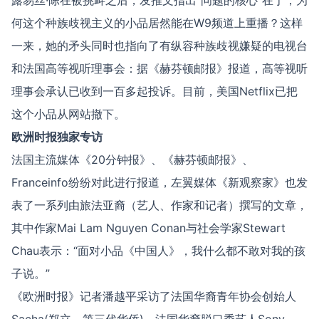
露易丝·陈在被挑衅之后，发推文指出“问题的核心”在于，为
何这个种族歧视主义的小品居然能在W9频道上重播？这样
一来，她的矛头同时也指向了有纵容种族歧视嫌疑的电视台
和法国高等视听理事会：据《赫芬顿邮报》报道，高等视听
理事会承认已收到一百多起投诉。目前，美国Netflix已把
这个小品从网站撤下。
欧洲时报独家专访
法国主流媒体《20分钟报》、《赫芬顿邮报》、
Franceinfo纷纷对此进行报道，左翼媒体《新观察家》也发
表了一系列由旅法亚裔（艺人、作家和记者）撰写的文章，
其中作家Mai Lam Nguyen Conan与社会学家Stewart
Chau表示：“面对小品《中国人》，我什么都不敢对我的孩
子说。”
《欧洲时报》记者潘越平采访了法国华裔青年协会创始人