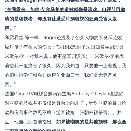
法国华裔
Roger
也不认可艾尔马莱在电视上的公开道歉：
“
在我看来，加德
·
艾尔马莱的道歉就像是演戏。电视节目邀
请的是歧视者，却没有让遭受种族歧视的亚裔受害人发
声。
”
和露易丝·陈一样，Roger还提及了公众人物的不良示范效
应对孩子有很大的伤害：“这让我想到了法国知名喜剧演员
米歇尔·李（对我来说，他不是喜剧演员）。米歇尔·李的表
演使我一度痛苦了很久。因为我知道，只要他一上电视，我
的初中同学们就会开始模仿亚裔口音。我们毫无尊严可
言。”
法国CliqueTV电视台越南籍主编Anthony Cheylan也提醒
对亚裔的歧视并不仅仅是舞台上的乐子，针对亚裔的暴力抢
劫和伤害事件数见不鲜（游客被抢、张朝林被杀害）。并
且，他痛心疾首地指出，
如果被嘲笑的是其他族群，那么会