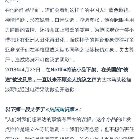
粉丝；
在他的作品里面，咱们会看到这样子的中国人: 蓝色道袍，
神情怪诞，形态诡奇，口音失调，腔调夸张，他会眯眼再用
力睁眼的表情、还特意加上愚蠢的笑声，为博取观众一笑不
惜把所有亚洲人丑化再丑化，而这样子的舞台形象使得好多
亚裔孩子们在学校里成为纵多同学之耻笑模仿对象，失去尊
严，造成终身不可磨灭的阴影” 。
2018年4月23日，在
Netflix
将该小品下架、在美国的
“
钱
途
”
被波及后，一直以来不顾众人抗议之声
的艾尔马莱轻描
淡写地通过电话采访做公开道歉：
以下摘一段文字于
«
法国知识库
»
:
“人们对我们想表达的事情有巨大的误解。这个小品的出发
点恰恰是建立在陈词滥调上：我们没有恶意，也不想伤害任