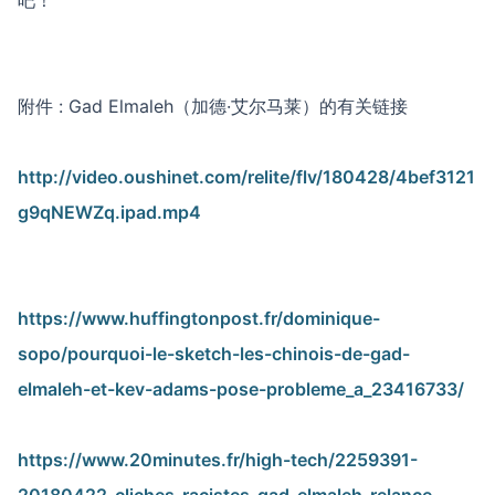
吧！
附件 : Gad Elmaleh（加德·艾尔马莱）的有关链接
http://video.oushinet.com/relite/flv/180428/4bef3121
g9qNEWZq.ipad.mp4
https://www.huffingtonpost.fr/dominique-
sopo/pourquoi-le-sketch-les-chinois-de-gad-
elmaleh-et-kev-adams-pose-probleme_a_23416733/
https://www.20minutes.fr/high-tech/2259391-