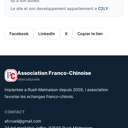
ou a son auteur.
Le site et son developpement appartiennent a
C2LY
Facebook
LinkedIn
X
Copier le lien
Association Franco-Chinoise
Interculturelle
Implantee a Rueil-Malmaison depuis 2009, l association
favorise les echanges franco-chinois.
CONTACT
afcrueil@gmail.com
24 bd maréchal Joffre, 92500 Rueil-Malmaison