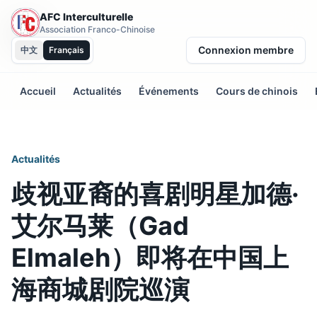
AFC Interculturelle
Association Franco-Chinoise
Connexion membre
中文
Français
Accueil
Actualités
Événements
Cours de chinois
Actualités
歧视亚裔的喜剧明星加德·
艾尔马莱（Gad
Elmaleh）即将在中国上
海商城剧院巡演