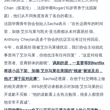
Sacha(郑立，第三代华侨)、法国华裔脱口秀艺人Sony
Chan（陈茗伦）、法国华裔Roger(10岁寄养于法国家
庭)，他们从不同角度发表了各自的看法。
法国华裔青年协会创始人Sacha表示：“在长达两年的时间
里，加德·艾尔马莱与凯夫·亚当斯都从未对露易丝·陈、
Anthony Cheylan及多个协会的抗议言论有过任何回应。
今年，在露易丝·陈被艾尔马莱骚扰后，我们协会主动就此
事质询了艾尔马莱，但他也没有任何回复” ，“这是对歧视
受害者、亚裔群体的鄙视”。
讽刺的是，一直要等到
Netflix
将该小品下架、加德
·
艾尔马莱在美国的
“
钱途
”
被波及后，
他才
“
屑于应对此事
”
。Sacha还透露，在他于社交网络上做
的相关调查中，99%的受访者都表示对加德·艾尔马莱的公
开道歉不买账：“他的道歉看上去有点勉强，很多人都觉得
他非常不真诚”。