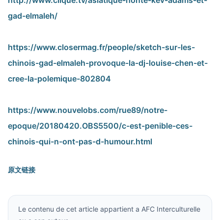
http://www.clique.tv/asiatique-honte-kev-adams-et-
gad-elmaleh/
https://www.closermag.fr/people/sketch-sur-les-
chinois-gad-elmaleh-provoque-la-dj-louise-chen-et-
cree-la-polemique-802804
https://www.nouvelobs.com/rue89/notre-
epoque/20180420.OBS5500/c-est-penible-ces-
chinois-qui-n-ont-pas-d-humour.html
原文链接
Le contenu de cet article appartient a AFC Interculturelle