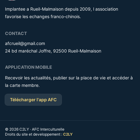
Implantee a Rueil-Malmaison depuis 2009, l association
favorise les echanges franco-chinois.
CONTACT
afcrueil@gmail.com
24 bd maréchal Joffre, 92500 Rueil-Malmaison
APPLICATION MOBILE
Recevoir les actualités, publier sur la place de vie et accéder à
la carte membre.
Télécharger l'app AFC
© 2026 C2LY · AFC Interculturelle
Droits du site et developpement :
C2LY