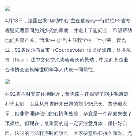
4月13日，法国巴黎“华助中心”主任董晓燕一行前往92省专
程慰问遇害同胞刘少尧的家属，并送上了慰问金，希望帮助
他们共渡难关。“华助中心”副主任程学柱、叶小荣、管光
成，92省库尔布瓦市（Courbevoie）议员杨熙伟，吕埃尔
市（Rueil）法中文化交流协会会长蔡景瑞，中法商务企业
合作协会会长陈世明等华人代表一同前往。
在92省临时安置住地附近，董晓燕主任探望了刘少尧遗孀
和子女们，以及从外省赶来巴黎的刘少尧兄长。董晓燕表
示，她非常理解他们的心情和处境，毕竟是一个家庭失去了
顶梁柱。但现在，最重要的是一定要注意身体，保护好自
己。法国的司法程序时间较长，大家要坚强和持久面对。尤