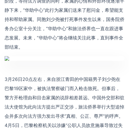
阶段，等待法方调查的同时，家属的心情和外部环境逐渐平
静下来，“华助中心”此行为家属们送来了慰问金，希望能支
持和帮助家属。同胞刘少尧被打死事件发生以来，国务院侨
务办公室十分关注，“华助中心”和旅法侨界也一直在跟进事
态发展。未来，“华助中心”将会继续关注此事，直到事件全
部结束。
3月26日20点左右，来自浙江青田的中国籍男子刘少尧在
巴黎19区家中，被执法警察破门而入枪击致死。但事后，
警方开枪理由和目击家属的说辞相差甚远。中国外交部和驻
法大使馆为此向法方提出严正交涉，旅法侨界举行大型追悼
会并多次向法方强力发出寻求“真相、公正、尊严”的呼声。
4月5日，巴黎检察机关以涉嫌“公职人员故意施暴导致过失