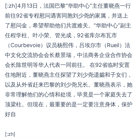
[:zh]4月13日，法国巴黎“华助中心”主任董晓燕一行
前往92省专程慰问遇害同胞刘少尧的家属，并送上
了慰问金，希望帮助他们共渡难关。“华助中心”副主
任程学柱、叶小荣、管光成，92省库尔布瓦市
（Courbevoie）议员杨熙伟，吕埃尔市（Rueil）法
中文化交流协会会长蔡景瑞，中法商务企业合作协会
会长陈世明等华人代表一同前往。 在92省临时安置
住地附近，董晓燕主任探望了刘少尧遗孀和子女们，
以及从外省赶来巴黎的刘少尧兄长。董晓燕表示，她
非常理解他们的心情和处境，毕竟是一个家庭失去了
顶梁柱。但现在，最重要的是一定要注意身体，保护
好自
[:zh]