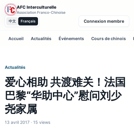
AFC Interculturelle
Association Franco-Chinoise
Connexion membre
中文
Français
Accueil
Actualités
Événements
Cours de chinois
Actualités
爱心相助 共渡难关！法国
巴黎“华助中心”慰问刘少
尧家属
13 avril 2017 · 15 views