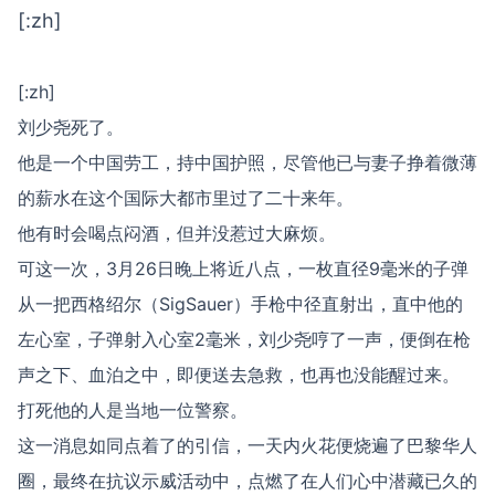
[:zh]
[:zh]
刘少尧死了。
他是一个中国劳工，持中国护照，尽管他已与妻子挣着微薄
的薪水在这个国际大都市里过了二十来年。
他有时会喝点闷酒，但并没惹过大麻烦。
可这一次，3月26日晚上将近八点，一枚直径9毫米的子弹
从一把西格绍尔（SigSauer）手枪中径直射出，直中他的
左心室，子弹射入心室2毫米，刘少尧哼了一声，便倒在枪
声之下、血泊之中，即便送去急救，也再也没能醒过来。
打死他的人是当地一位警察。
这一消息如同点着了的引信，一天内火花便烧遍了巴黎华人
圈，最终在抗议示威活动中，点燃了在人们心中潜藏已久的