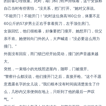
的防备心理很重。此时，敲门和门铃声持续着，这个女孩称
自己当时有些害怕，“没关系，把门打开。”她对父亲说。
“不能开门！不能开门！”此时这位身高160公分，体重不足
60公斤的57岁男士正右手拿着剪刀，左手顶住房门。
女孩回忆，他们很粗暴，好像要把门撞开。她想开门，但父
亲不肯。她便转向门外的人，大声喊道：“没必要这么用力
撞门。”
外面没有回应，而门锁已经开始晃动，撞门的声音越来越
大。
突然，一束细小的光线照进屋内，随即，门被撞开。
“警察什么都没说，他们撞开门之后，直接开枪。”这个不愿
意透露名字的女儿说，“我们根本没有时间搞清楚发生了什
么，几秒内父亲便倒在地上，只听到了他的最后一声叹
气。”