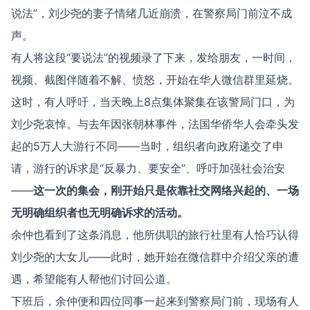
说法”，刘少尧的妻子情绪几近崩溃，在警察局门前泣不成
声。
有人将这段“要说法”的视频录了下来，发给朋友，一时间，
视频、截图伴随着不解、愤怒，开始在华人微信群里延烧。
这时，有人呼吁，当天晚上8点集体聚集在该警局门口，为
刘少尧哀悼。与去年因张朝林事件，法国华侨华人会牵头发
起的5万人大游行不同——当时，组织者向政府递交了申
请，游行的诉求是“反暴力、要安全”、呼吁加强社会治安
——
这一次的集会，刚开始只是依靠社交网络兴起的、一场
无明确组织者也无明确诉求的活动。
余仲也看到了这条消息，他所供职的旅行社里有人恰巧认得
刘少尧的大女儿——此时，她开始在微信群中介绍父亲的遭
遇，希望能有人帮他们讨回公道。
下班后，余仲便和四位同事一起来到警察局门前，现场有人