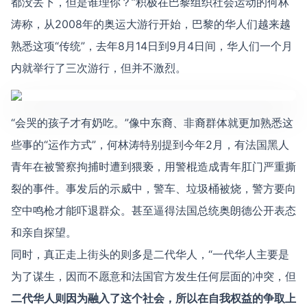
都没丢下，但是谁理你？”积极在巴黎组织社会运动的何林
涛称，从2008年的奥运大游行开始，巴黎的华人们越来越
熟悉这项“传统”，去年8月14日到9月4日间，华人们一个月
内就举行了三次游行，但并不激烈。
“会哭的孩子才有奶吃。”像中东裔、非裔群体就更加熟悉这
些事的“运作方式”，何林涛特别提到今年2月，有法国黑人
青年在被警察拘捕时遭到猥亵，用警棍造成青年肛门严重撕
裂的事件。事发后的示威中，警车、垃圾桶被烧，警方要向
空中鸣枪才能吓退群众。甚至逼得法国总统奥朗德公开表态
和亲自探望。
同时，真正走上街头的则多是二代华人，“一代华人主要是
为了谋生，因而不愿意和法国官方发生任何层面的冲突，但
二代华人则因为融入了这个社会，所以在自我权益的争取上