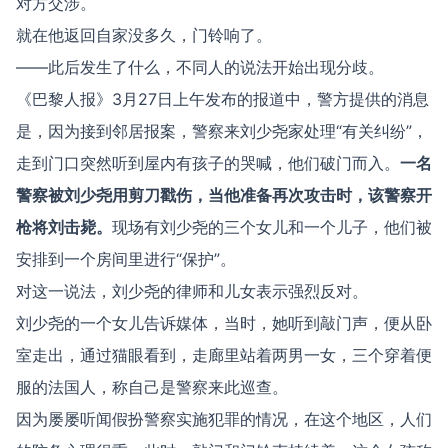
对方交涉。
就在他返回自家没多久，门铃响了。
——此后发生了什么，不同人的说法开始出现分歧。
《巴黎人报》3月27日上午发布的报道中，警方提供的消息
是，因为接到邻居报案，警察来刘少尧家处理“有关纠纷”，
走到门口突然听到屋内有孩子的哭喊，他们破门而入。
一名
警察被刘少尧用剪刀戳伤，当他准备再次攻击时，该警察开
枪将刘击毙。
现场有刘少尧的三个女儿和一个儿子，他们被
安排到一个房间里进行“保护”。
对这一说法，刘少尧的律师和儿女表示强烈反对。
刘少尧的一个女儿告诉媒体，当时，她听到敲门声，便从卧
室走出，通过猫眼看到，走廊里站着两男一女，三个穿着便
服的法国人，称自己是警察来此巡查。
因为屡屡听闻假扮警察实施犯罪的情况，在这个地区，人们