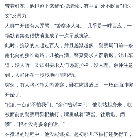
带着鲜花，他也蹲下来帮忙摆蜡烛，有中文“死不瞑目”和法
文“反暴力”。
人群中开始有人咒骂，“警察杀人犯。”几乎是一呼百应，一
场默哀集会很快演变成了一次示威抗议。
此时，抗议的人超过百人，并且越聚越多，警察局门前一条
南北向的狭长道路，几被占满。警察要求人群后退，让出车
道，没人听；又试图要求人们远离护栏，没人理。余仲注意
到，人群还在一步步地向前移动。
突然，有人将水瓶丢向警察，砸在防爆盾上，一场正面冲突
开始了。
“他们一点都不怕我们。”余仲告诉本刊，他刚站起身来，就
被面前的警察用警棍抽打，嘴里喊着“滚蛋、往后退、闭
嘴”，“根本没有多余的话。”
在撤退的过程中，他没能逃掉。起初那几下抽打还受得了，