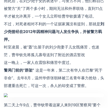
而此后，在刘少尧子女的表述中，与警方不同，他们称自己
被警方“关”了两个多小时，期间无法和外界联络，直到11点
半才被允许离开，一个女儿立即给曹华钦拨通了电话。
不过，对死者相对不利的一个证据家属没有提到，那就是
刘
少尧曾经在2012年因精神问题与人发生争执，并被警方羁
押。
时至凌晨，被“轰”出屋子的刘少尧妻子儿女既痛苦，也迷
茫，曹华钦先将孤儿寡母送到了附近的酒店暂祝
这一晚上，一家人在震惊和痛苦中度过。
警局门前的“群架”
这是一年来，第二次有华人在巴黎“死于
非命”。去年8月，温州华侨张朝林被三名青年暴力抢劫，头
部遭重击死亡，可这一次，杀人的却变成了警察。
第二天上午9点，曹华钦带着这家人来到19区警察局“要个