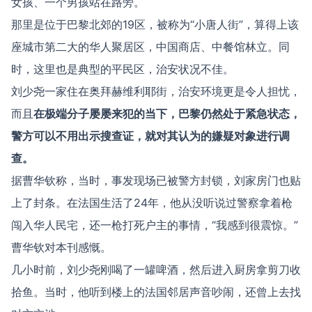
女孩、一个男孩站在路旁。
那里是位于巴黎北郊的19区，被称为“小唐人街”，算得上该
座城市第二大的华人聚居区，中国商店、中餐馆林立。同
时，这里也是典型的平民区，治安状况不佳。
刘少尧一家住在奥拜赫维利耶街，治安环境更是令人担忧，
而且
在极端分子屡屡来犯的当下，巴黎仍然处于紧急状态，
警方可以不用出示搜查证，就对其认为的嫌疑对象进行调
查。
据曹华钦称，当时，事发现场已被警方封锁，刘家房门也贴
上了封条。在法国生活了24年，他从没听说过警察拿着枪
闯入华人民宅，还一枪打死户主的事情，“我感到很震惊。”
曹华钦对本刊感慨。
几小时前，刘少尧刚喝了一罐啤酒，然后进入厨房拿剪刀收
拾鱼。当时，他听到楼上的法国邻居声音吵闹，还曾上去找