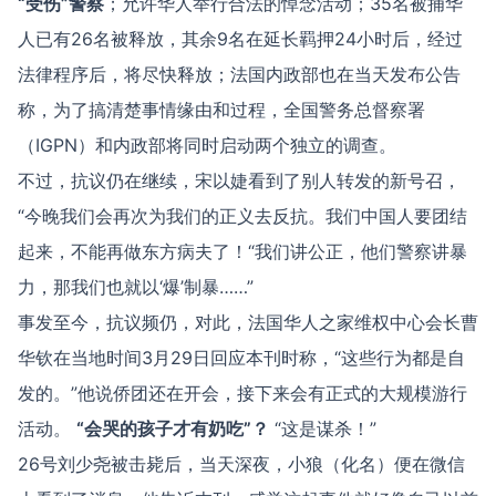
“受伤”警察
；允许华人举行合法的悼念活动；35名被捕华
人已有26名被释放，其余9名在延长羁押24小时后，经过
法律程序后，将尽快释放；法国内政部也在当天发布公告
称，为了搞清楚事情缘由和过程，全国警务总督察署
（IGPN）和内政部将同时启动两个独立的调查。
不过，抗议仍在继续，宋以婕看到了别人转发的新号召，
“今晚我们会再次为我们的正义去反抗。我们中国人要团结
起来，不能再做东方病夫了！“我们讲公正，他们警察讲暴
力，那我们也就以‘爆’制暴……”
事发至今，抗议频仍，对此，法国华人之家维权中心会长曹
华钦在当地时间3月29日回应本刊时称，“这些行为都是自
发的。”他说侨团还在开会，接下来会有正式的大规模游行
活动。
“会哭的孩子才有奶吃”？
“这是谋杀！”
26号刘少尧被击毙后，当天深夜，小狼（化名）便在微信