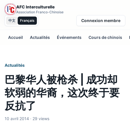
AFC Interculturelle
Association Franco-Chinoise
Connexion membre
中文
Français
Accueil
Actualités
Événements
Cours de chinois
Actualités
巴黎华人被枪杀 | 成功却
软弱的华裔，这次终于要
反抗了
10 avril 2014 · 29 views