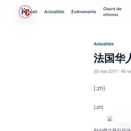
Cours de
AFC Interculturelle
Accueil
Actualités
Événements
chinois
Association Franco-Chinoise
Actualités
法国华
30 mai 2017 · 45 v
[:zh]
[:zh]
刘少尧之死引起法