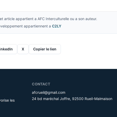
t article appartient a AFC Interculturelle ou a son auteur.
developpement appartiennent a
C2LY
inkedIn
X
Copier le lien
CONTACT
afcrueil@gmail.com
24 bd maréchal Joffre, 92500 Rueil-Malmaison
orise les