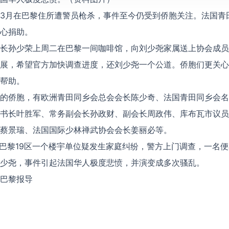
3月在巴黎住所遭警员枪杀，事件至今仍受到侨胞关注。法国青
心捐助。
长孙少荣上周二在巴黎一间咖啡馆，向刘少尧家属送上协会成员
展，希望官方加快调查进度，还刘少尧一个公道。侨胞们更关心
帮助。
的侨胞，有欧洲青田同乡会总会会长陈少奇、法国青田同乡会名
书长叶胜军、常务副会长孙政财、副会长周政伟、库布瓦市议员
蔡景瑞、法国国际少林禅武协会会长姜丽必等。
在巴黎19区一个楼宇单位疑发生家庭纠纷，警方上门调查，一名
少尧，事件引起法国华人极度悲愤，并演变成多次骚乱。
巴黎报导