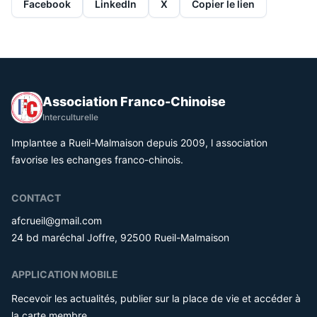
Facebook
LinkedIn
X
Copier le lien
Association Franco-Chinoise
Interculturelle
Implantee a Rueil-Malmaison depuis 2009, l association
favorise les echanges franco-chinois.
CONTACT
afcrueil@gmail.com
24 bd maréchal Joffre, 92500 Rueil-Malmaison
APPLICATION MOBILE
Recevoir les actualités, publier sur la place de vie et accéder à
la carte membre.