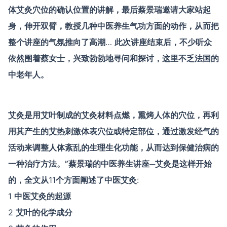
体艾灸穴位的确认位置的讲解，最后蔡景瑞邀请大家站起
身，伸开双臂，教授几种中医养生气功方面的动作，从而把
整个讲座的气氛推向了高潮
…
此次讲座结束后，不少听众
依然围着蔡女士，兴致勃勃地寻问和探讨，这里不乏法国的
中老年人。
艾灸是用艾叶制成的艾灸材料点燃，熏烤人体的穴位，再利
用其产生的艾热刺激体表穴位或特定部位，通过激发经气的
活动来调整人体紊乱的生理生化功能，从而达到保健治病的
一种治疗方法。”蔡景瑞的中医养生讲座─艾灸是这样开始
的，全文从
11
个方面阐述了中医艾灸
:
1
中医艾灸的起源
2
艾叶的化学成分