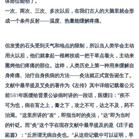
体部位能动了。
一次、两次、三次、多次以后，在我们古人的大脑里就会形
成一个条件反射
——
温度、热量能缓解疼痛。
但发烫的石头受到天气和地点的限制，所以当人类学会主动
用火以后，他们就拿起一根树枝或一把干草点着火，主动来
熏烤他们疼痛的部位。这样，人类历史上第一种用来缓解自
身疼痛、治疗自身疾病的方法
——
灸法就正式宣告诞生了。
文献中最早提及艾灸的著作为《左传》其中详细记载着公元
前
581
年医缓给晋景公诊病时讲的一段话，医缓曰：“疾不
可为也，病在肓之上，膏之下，攻之不可，达之不及，药不
治焉。”这里所讲的“攻”，即指当时的灸法，“达”即为当时
的针砭。而“灸”这个字在现存文献中最早提及的是《庄子盗
跖篇》：“丘所谓无病自灸也。”从这些记载中可以证明，早