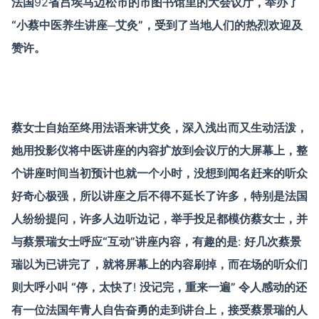
法国
92
省吕埃马迈松市的市图书馆里的大会议厅，举办了
“小蔡中医养生讲座─艾灸”，受到了当地人们的热烈欢迎及
赞许。
蔡女士自始至终用法语来讲艾灸，深入浅出而又生动活泼，
她用投影仪将中医讲座的内容扩放到会议厅的大屏幕上，整
个讲座时间当初预计也就一个小时，没想到闻名赶来的听众
好奇心极强，所以讲座之后不得不延长了许多，特别是法国
人纷纷提问，许多人边听边记，举手投足都模仿蔡女士，并
与蔡景瑞女士呼应“互动”讲座内容，有趣的是
:
好几次蔡景
瑞以为已讲完了，就将屏幕上的内容刷掉，而在场的听众们
则大呼小叫 “停，太快了
!
没记完，重来一遍” 令人感动的还
有一位法国年青人自告奋勇的走到讲台上，接受蔡景瑞的人