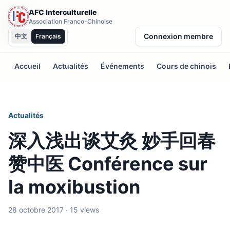
AFC Interculturelle
Association Franco-Chinoise
Connexion membre
中文
Français
Accueil
Actualités
Événements
Cours de chinois
Actualités
深入浅出谈艾灸 妙手回春
赞中医 Conférence sur
la moxibustion
28 octobre 2017 · 15 views