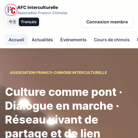
AFC Interculturelle
Association Franco-Chinoise
Connexion membre
中文
Français
Accueil
Actualités
Événements
Cours de chinois
ASSOCIATION FRANCO-CHINOISE INTERCULTURELLE
Culture comme pont ·
Dialogue en marche ·
Réseau vivant de
partage et de lien