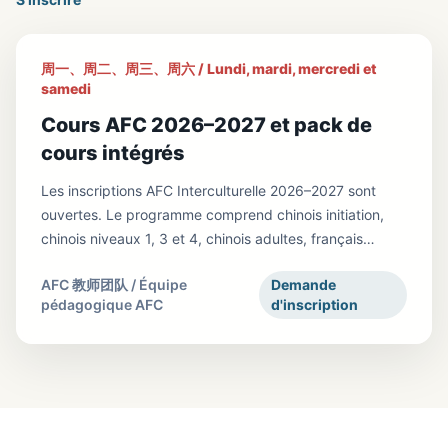
周一、周二、周三、周六 / Lundi, mardi, mercredi et
samedi
Cours AFC 2026–2027 et pack de
cours intégrés
Les inscriptions AFC Interculturelle 2026–2027 sont
ouvertes. Le programme comprend chinois initiation,
chinois niveaux 1, 3 et 4, chinois adultes, français
adultes, préparation DELF/TCF, français professionnel,
AFC 教师团队 / Équipe
Demande
anglais, mathématiques, qigong, chorale, danse, arts,
pédagogique AFC
d'inscription
sciences et technologies, expression, sport et ateliers
culturels. Adresse : Centre Riber, 96 rue d'Estienne
d'Orves, 92500 Rueil-Malmaison Tarifs : à partir de 290
€ par an Téléphone : 01 71 50 97 30 Email :
afcrueil@gmail.com