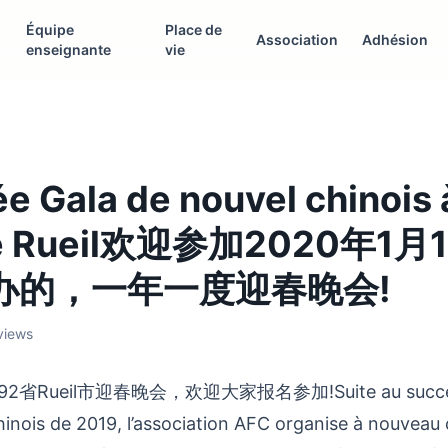
Équipe
Place de
Association
Adhésion
enseignante
vie
ée Gala de nouvel chinois 
 de Rueil欢迎参加2020年1月
举办的，一年一度迎春晚会!
 views
2省Rueil市迎春晚会，欢迎大家报名参加!Suite au succès d
hinois de 2019, l’association AFC organise à nouveau 