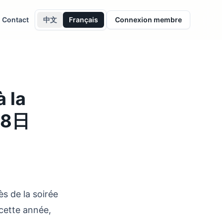
Contact
中文
Français
Connexion membre
à la
18日
e la soirée
cette année,