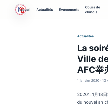
Cours de
AFC Interculturelle
Accueil
Actualités
Événements
chinois
Association Franco-Chinoise
Actualités
La soir
Ville
AFC
1 janvier 2020 · 13
2020年1月18日9
du nouvel an c