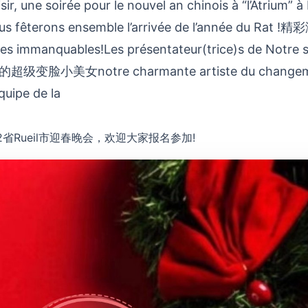
ir, une soirée pour le nouvel an chinois à “l’Atrium” à 
us fêterons ensemble l’arrivée de l’année du Ra
les immanquables!Les présentateur(trice)s de Not
脸小美女notre charmante artiste du changemen
quipe de la
92省Rueil市迎春晚会，欢迎大家报名参加!