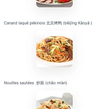
Canard laqué pékinois
北京烤鸭 (běijīng Kǎoyā )
Nouilles sautées 炒面 (chǎo miàn)