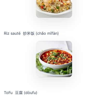
Riz sauté 炒米饭 (chǎo mǐfàn)
ToFu 豆腐 (dòufu)