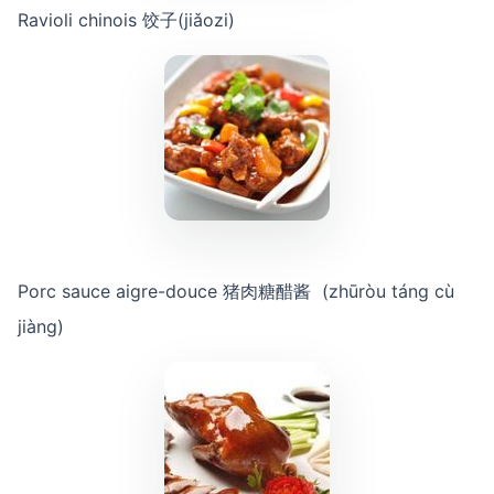
Ravioli chinois 饺子(jiǎozi)
Porc sauce aigre-douce 猪肉糖醋酱 (zhūròu táng cù
jiàng)