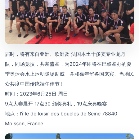
届时，将有来自亚洲、欧洲及 法国本土十多支专业龙舟
队，同场竞技，共襄盛举，为2024年即将在巴黎举办的夏
季奥运会水上运动暖场助威，并和嘉年华各国来宾、当地民
众共度中国传统端午佳节 !
时间：2023年6月25日 周日
9点大赛展开 17点30 颁奖典礼，19点庆典晚宴
地点：l’î le de loisir des boucles de Seine 78840
Moisson, France