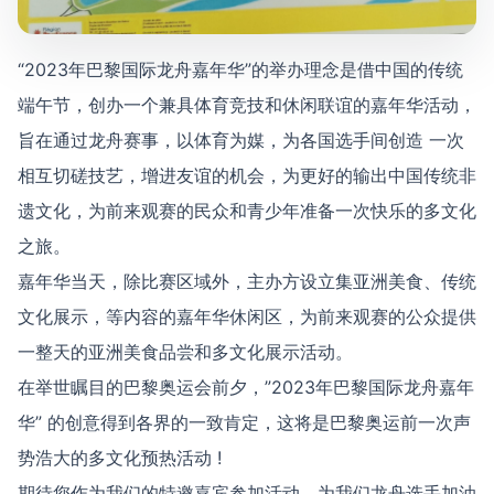
“2023年巴黎国际龙舟嘉年华”的举办理念是借中国的传统
端午节，创办一个兼具体育竞技和休闲联谊的嘉年华活动，
旨在通过龙舟赛事，以体育为媒，为各国选手间创造 一次
相互切磋技艺，增进友谊的机会，为更好的输出中国传统非
遗文化，为前来观赛的民众和青少年准备一次快乐的多文化
之旅。
嘉年华当天，除比赛区域外，主办方设立集亚洲美食、传统
文化展示，等内容的嘉年华休闲区，为前来观赛的公众提供
一整天的亚洲美食品尝和多文化展示活动。
在举世瞩目的巴黎奥运会前夕，”2023年巴黎国际龙舟嘉年
华” 的创意得到各界的一致肯定，这将是巴黎奥运前一次声
势浩大的多文化预热活动 !
期待您作为我们的特邀嘉宾参加活动，为我们龙舟选手加油