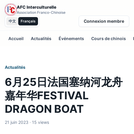
AFC Interculturelle
Association Franco-Chinoise
Connexion membre
中文
Français
Accueil
Actualités
Événements
Cours de chinois
Actualités
6月25日法国塞纳河龙舟
嘉年华FESTIVAL
DRAGON BOAT
21 juin 2023 · 15 views