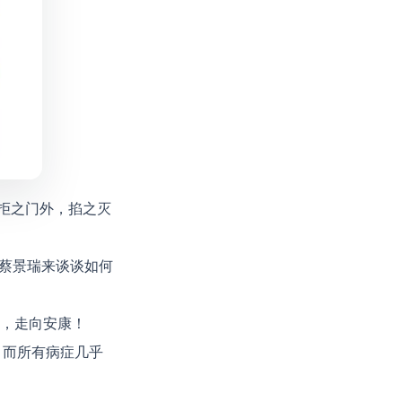
拒之门外，掐之灭
者蔡景瑞来谈谈如何
，走向安康！
，而所有病症几乎