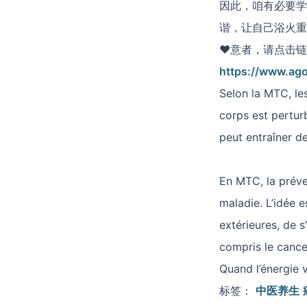
因此，咱有必要学
谐，让自己浴火重
♥意者，请点击链
https://www.ago
Selon la MTC, les
corps est perturb
peut entraîner d
En MTC, la préve
maladie. L’idée 
extérieures, de s’
compris le cance
Quand l’énergie v
标签：
中医养生