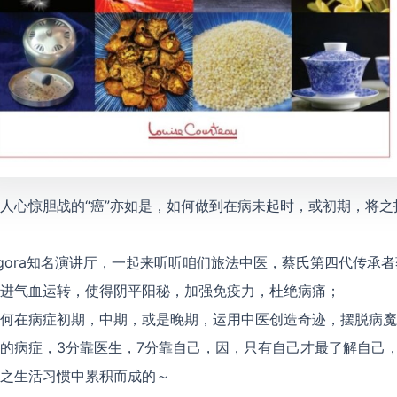
人心惊胆战的“癌”亦如是，如何做到在病未起时，或初期，将之
gora知名演讲厅，一起来听听咱们旅法中医，蔡氏第四代传承
进气血运转，使得阴平阳秘，加强免疫力，杜绝病痛；
何在病症初期，中期，或是晚期，运用中医创造奇迹，摆脱病魔
的病症，3分靠医生，7分靠自己，因，只有自己才最了解自己
之生活习惯中累积而成的～