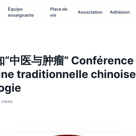
Équipe
Place de
Association
Adhésion
enseignante
vie
中医与肿瘤” Conférence d
e traditionnelle chinoise
ogie
3 views