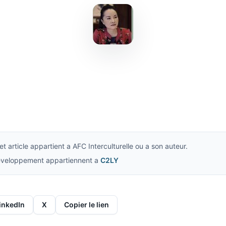
t article appartient a AFC Interculturelle ou a son auteur.
developpement appartiennent a
C2LY
inkedIn
X
Copier le lien