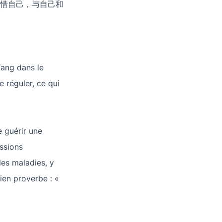
惜自己，与自己和
Yang dans le
e réguler, ce qui
e guérir une
essions
 les maladies, y
ien proverbe : «