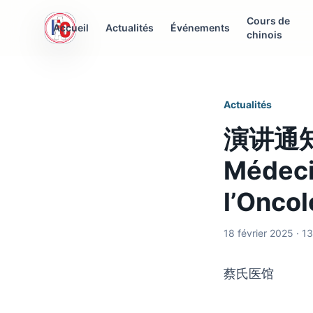
Cours de
AFC Interculturelle
Accueil
Actualités
Événements
chinois
Association Franco-Chinoise
Actualités
演讲通知“
Médecin
l’Oncol
18 février 2025 · 1
蔡氏医馆