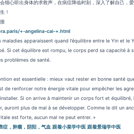
会细心听出身体的求救声，在病症降临时刻，深入了解自己，爱
生！
接
ra.paris/+-angelina-cai-+.html
 maladies apparaissent quand l’équilibre entre le Yin et le 
é. Si cet équilibre est rompu, le corps perd sa capacité à s
es problèmes de santé.
ntion est essentielle : mieux vaut rester en bonne santé qu
est de renforcer notre énergie vitale pour empêcher les agr
installer. Si on arrive à maintenir un corps fort et équilibré,
r, auront plus de mal à se développer. Comme le dit un anc
itale est forte, aucun mal ne peut entrer. »
癌症，肿瘤，阴阳，气血
跟着小菜学中医
跟着景瑞学中医