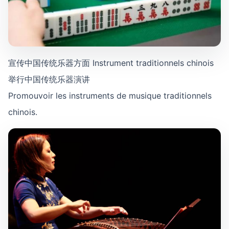
宣传中国传统乐器方面 Instrument traditionnels chinois
举行中国传统乐器演讲
Promouvoir les instruments de musique traditionnels
chinois.