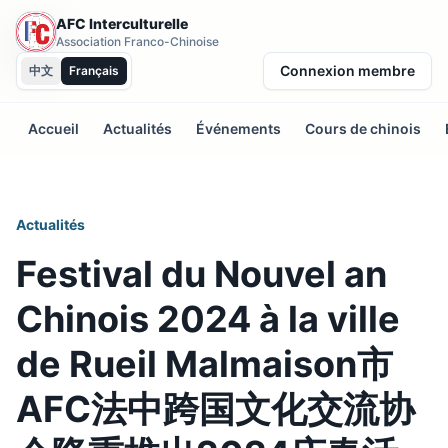
AFC Interculturelle
Association Franco-Chinoise
Connexion membre
中文
Français
Accueil
Actualités
Événements
Cours de chinois
Actualités
Festival du Nouvel an
Chinois 2024 à la ville
de Rueil Malmaison市
AFC法中跨国文化交流协