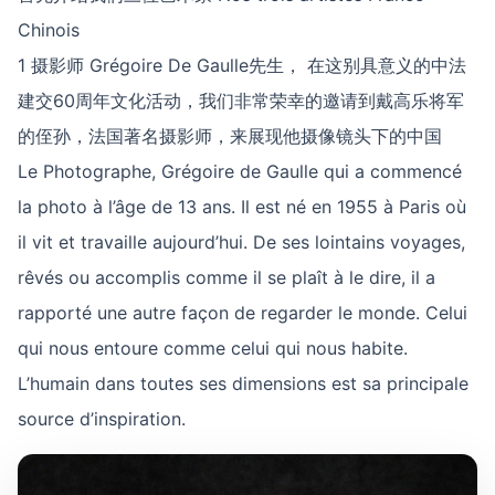
Chinois
1 摄影师 Grégoire De Gaulle先生， 在这别具意义的中法
建交60周年文化活动，我们非常荣幸的邀请到戴高乐将军
的侄孙，法国著名摄影师，来展现他摄像镜头下的中国
Le Photographe, Grégoire de Gaulle qui a commencé
la photo à l’âge de 13 ans. Il est né en 1955 à Paris où
il vit et travaille aujourd’hui. De ses lointains voyages,
rêvés ou accomplis comme il se plaît à le dire, il a
rapporté une autre façon de regarder le monde. Celui
qui nous entoure comme celui qui nous habite.
L’humain dans toutes ses dimensions est sa principale
source d’inspiration.