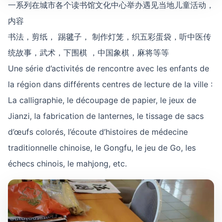
一系列在城市各个读书馆文化中心举办遇见当地儿童活动，
内容
书法，剪纸， 踢毽子， 制作灯笼，织五彩蛋袋，听中医传
统故事，武术，下围棋 ，中国象棋，麻将等等
Une série d’activités de rencontre avec les enfants de
la région dans différents centres de lecture de la ville :
La calligraphie, le découpage de papier, le jeux de
Jianzi, la fabrication de lanternes, le tissage de sacs
d’œufs colorés, l’écoute d’histoires de médecine
traditionnelle chinoise, le Gongfu, le jeu de Go, les
échecs chinois, le mahjong, etc.