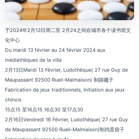
于2024年2月13日周二至 2月24之间在城市各个读书馆文
化中心
Du mardi 13 février au 24 février 2024 aux
médiathèques de la ville
2月13日Mardi 13 Février, Ludothèque( 27 rue Guy de
Maupassant 92500 Rueil-Malmaison) 制踢毽子
Fabrication de jeux traditionnels, Initiation aux jeux
chinois
15点15 至16点15 16点30 至17点30
2月16日Vendredi 16 Février, Ludothèque( 27 rue Guy
de Maupassant 92500 Rueil-Malmaison)制鸡蛋袋子