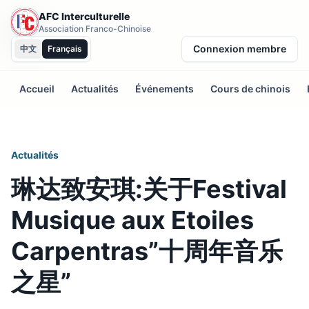
AFC Interculturelle
Association Franco-Chinoise
Connexion membre
中文
Français
Accueil
Actualités
Événements
Cours de chinois
Actualités
琳达致安琪:关于Festival
Musique aux Etoiles
Carpentras”十周年音乐
之星”