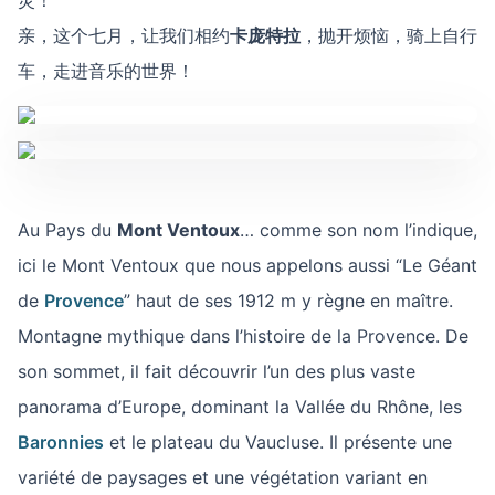
灵！
亲，这个七月，让我们相约
卡庞特拉
，抛开烦恼，骑上自行
车，走进音乐的世界！
Au Pays du
Mont Ventoux
… comme son nom l’indique,
ici le Mont Ventoux que nous appelons aussi “Le Géant
de
Provence
” haut de ses 1912 m y règne en maître.
Montagne mythique dans l’histoire de la Provence. De
son sommet, il fait découvrir l’un des plus vaste
panorama d’Europe, dominant la Vallée du Rhône, les
Baronnies
et le plateau du Vaucluse. Il présente une
variété de paysages et une végétation variant en