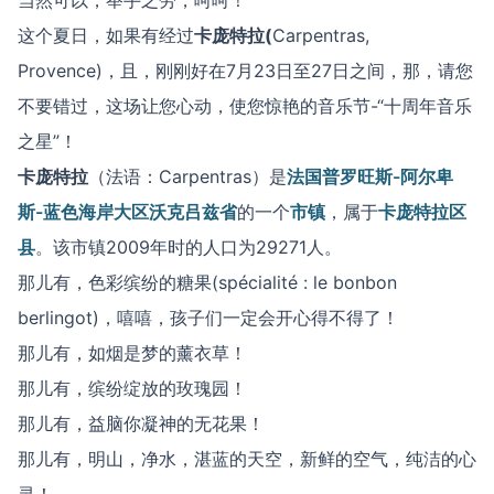
当然可以，举手之劳，呵呵！
这个夏日，如果有经过
卡庞特拉(
Carpentras,
Provence)，且，刚刚好在7月23日至27日之间，那，请您
不要错过，这场让您心动，使您惊艳的音乐节-“十周年音乐
之星”！
卡庞特拉
（法语：
Carpentras
）是
法国
普罗旺斯-阿尔卑
斯-蓝色海岸大区
沃克吕兹省
的一个
市镇
，属于
卡庞特拉区
县
。该市镇2009年时的人口为29271人。
那儿有，色彩缤纷的糖果
(
spécialité
: le bonbon
berlingot)，嘻嘻，孩子们一定会开心得不得了！
那儿有，如烟是梦的薰衣草！
那儿有，缤纷绽放的玫瑰园！
那儿有，益脑你凝神的无花果！
那儿有，明山，净水，湛蓝的天空，新鲜的空气，纯洁的心